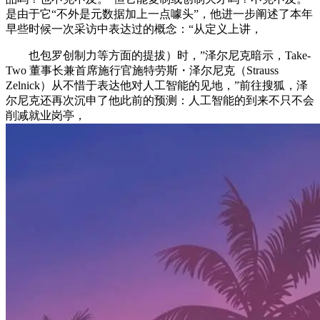
是由于它“不外是元数据加上一点噱头”，他进一步阐述了本年
早些时候一次采访中表达过的概念：“从定义上讲，
也包罗创制力等方面的提拔）时，”泽尔尼克暗示，Take-
Two 董事长兼首席施行官施特劳斯・泽尔尼克（Strauss
Zelnick）从不惜于表达他对人工智能的见地，”前往搜狐，泽
尔尼克还再次沉申了他此前的预测：人工智能的到来不只不会
削减就业岗亭，