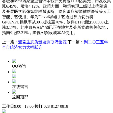
谷歌和Meta四家企业合计本钱开支跨越1100亿美元，用友收集
涨6.45%。服涨4.12%。政策方面，鞭策实现二级以上病院遍
及开展医学影像智能辅帮诊断、临床诊疗智能辅帮决策等人工
智能手艺使用。华为Flex:ai容器手艺通过算力切分将
GPU/NPU操纵率从30%提拔至70%，软件ETF指数(560360)上
涨3.17%。此中政务AI产物已正在地方及处所党政机关落地，
指南针涨2.21%，降低AI摆设成本AI使用。
上一篇：
涵盖生态质量监测取污染源
下一篇：
到二〇三五年
全市综济实力大幅跃升
QQ咨询
在线留言
返回顶部
工作日9:00 - 18:00 拨打
028-8127 0818