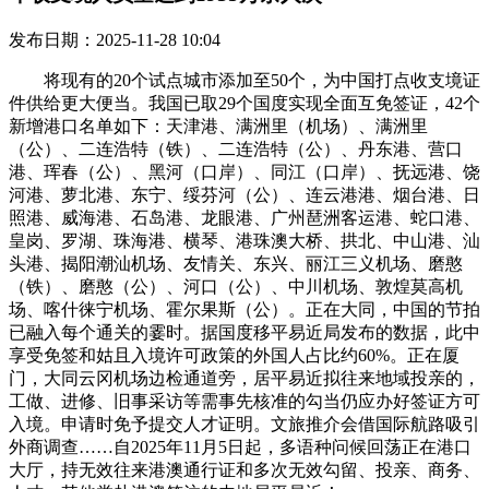
发布日期：2025-11-28 10:04
将现有的20个试点城市添加至50个，为中国打点收支境证
件供给更大便当。我国已取29个国度实现全面互免签证，42个
新增港口名单如下：天津港、满洲里（机场）、满洲里
（公）、二连浩特（铁）、二连浩特（公）、丹东港、营口
港、珲春（公）、黑河（口岸）、同江（口岸）、抚远港、饶
河港、萝北港、东宁、绥芬河（公）、连云港港、烟台港、日
照港、威海港、石岛港、龙眼港、广州琶洲客运港、蛇口港、
皇岗、罗湖、珠海港、横琴、港珠澳大桥、拱北、中山港、汕
头港、揭阳潮汕机场、友情关、东兴、丽江三义机场、磨憨
（铁）、磨憨（公）、河口（公）、中川机场、敦煌莫高机
场、喀什徕宁机场、霍尔果斯（公）。正在大同，中国的节拍
已融入每个通关的霎时。据国度移平易近局发布的数据，此中
享受免签和姑且入境许可政策的外国人占比约60%。正在厦
门，大同云冈机场边检通道旁，居平易近拟往来地域投亲的，
工做、进修、旧事采访等需事先核准的勾当仍应办好签证方可
入境。申请时免予提交人才证明。文旅推介会借国际航路吸引
外商调查……自2025年11月5日起，多语种问候回荡正在港口
大厅，持无效往来港澳通行证和多次无效勾留、投亲、商务、