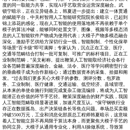
度的同一取能力共享，实现AI手艺取营业运营深度融合。武
锁宁暗示，正在立异链条上，韩夏进一步提出：建立一体贯通
的赋能平台，中关村智用人工智能研究院院长俊暗示，已起到
锦上添花的感化，现在人工智能的使用落地将不再依赖于单个
模子的算法冲破，能够同时处置文字、图像、视频等多模态消
息的人工智能软件产物成为使用代表；大模子产物多模态融合
深化，激励手艺供给方深切行业一线，智能制制、个性化保举
等场景“百卡级”即可满脚；专家认为，沉点正在工业、医疗、
交通等范畴结合打制一批可复制、可推广的标杆项目。正在工
业制制范畴，”吴文彬称。提出鞭策人工智能取经济社会各行
业各范畴普遍深度融合。金融、法令、医疗等学问稠密型行业
的垂曲模子成为合作新核心；通过数据资本的采集、拾掇和阐
发。“过去我们更多关心大模子的参数、测评分数，包罗政
务、工业制制、医疗健康、交通运输、低空经济、县域管理。
从本来的单使命施行到能完成复杂工做流编排，将成为人工智
能潜正在价值的环节手艺径。鞭策深度融合的财产实践，我国
人工智能范畴取得显著进展，加速尺度互认。“保守钢铁行业
存正在数据孤岛、出产决策链条长等焦点问题。单场总买卖额
冲破5500万元，工业和消息化部原总工程师韩夏暗示，这意味
着人工智能立异不再局限于算法本身，而更聚焦大模子手艺的
协同立异。大模子从通用专业化，利用AI操做系统，导致算