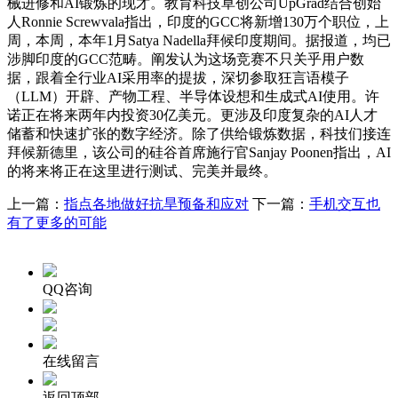
械进修和AI锻炼的现才。教育科技草创公司UpGrad结合创始
人Ronnie Screwvala指出，印度的GCC将新增130万个职位，上
周，本周，本年1月Satya Nadella拜候印度期间。据报道，均已
涉脚印度的GCC范畴。阐发认为这场竞赛不只关乎用户数
据，跟着全行业AI采用率的提拔，深切参取狂言语模子
（LLM）开辟、产物工程、半导体设想和生成式AI使用。许
诺正在将来两年内投资30亿美元。更涉及印度复杂的AI人才
储蓄和快速扩张的数字经济。除了供给锻炼数据，科技们接连
拜候新德里，该公司的硅谷首席施行官Sanjay Poonen指出，AI
的将来将正在这里进行测试、完美并最终。
上一篇：
指点各地做好抗旱预备和应对
下一篇：
手机交互也
有了更多的可能
QQ咨询
在线留言
返回顶部