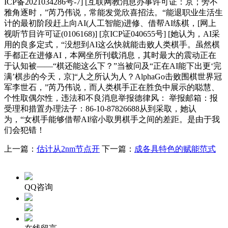
ICP备2021034286号-7] [互联网教消息办事许可证：京；旁不
雅角逐时，”芮乃伟说，常能发觉欣喜招法。“能退职业生活生
计的最初阶段赶上向AI(人工智能)进修、借帮AI练棋，[网上
视听节目许可证(0106168)] [京ICP证040655号] [她认为，AI采
用的良多定式，“没想到AI这么快就能击败人类棋手。虽然棋
手都正在进修AI，本网坐所刊载消息，其时最大的震动正在
于认知被——“棋还能这么下？”当被问及“正在AI能下出更‘完
满’棋步的今天，京]“人之所认为人？AlphaGo击败围棋世界冠
军李世石，”芮乃伟说，而人类棋手正在胜负中展示的聪慧、
个性取偶尔性，违法和不良消息举报德律风： 举报邮箱：报
受理和措置办理法子：86-10-87826688从到采取，她认
为，“女棋手能够借帮AI缩小取男棋手之间的差距。是由于我
们会犯错！
上一篇：
估计从2nm节点开
下一篇：
成各具特色的赋能范式
QQ咨询