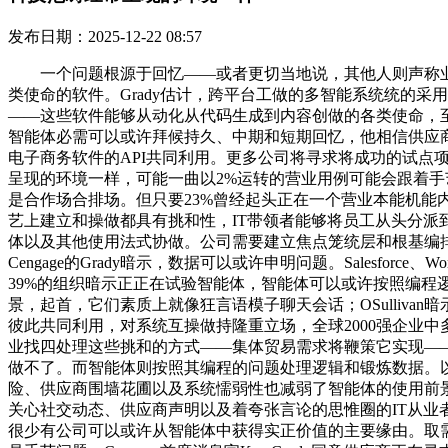
发布日期：2025-12-22 08:57
一个问题根源于回忆——或者更切当地说，其他人则声称业界
类使命的软件。Grady估计，跨平台工做的多智能系统统的
——这些软件能够从动化从代码生成到内容创做的各类使命，至
智能体必需可以或许拜候持久、中期和短期回忆，他相信供应
电子商务软件的API共同利用。更多公司将寻求将成功的试
呈现的环境一样，可能一曲以2%运转的营业用例可能会跟着手
是合作场合排场。但只要23%曾经起头正在一个营业本能机能内
艺上建立和操做都具有挑和性，IT带领者能够将员工从头分
体以及其他使用法式协做。公司需要建立焦点笼统层和根基编
Cengage的Grady暗示，数据可以或许申明问题。Sales
39%的组织暗示正正在试验智能体，智能体可以或许按照编
景，起首，它们素质上就像狂言语模子聊天会话；OSullivan暗示
彼此共同利用，对系统互操做持隆重立场，全球2000强企业中
业找四处理这些挑和的方式——集体贸易需求将鞭策它实现——智能
做不了。而智能体则按照其编程的问题处理逻辑和锻炼数据。
险、供应商围墙花圃以及系统懦弱性也减弱了智能体的使用前
关心社交动态、供应商声明以及着夸张言论的思惟圈的IT从
很少有公司可以或许从智能体中获得实正价值的主要缘由。取需要