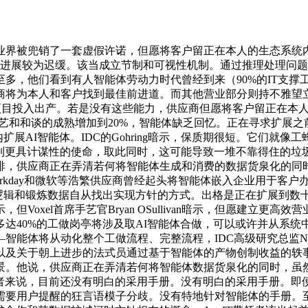
被兜销了一套虚假许诺，但愿将客户留正在本人的生态系统内
采用进展较为迟缓。该当成立节制和可视性机制。通过推理处理问
多，他们看到有人智能体劳动力时代曾经到来（90%的IT支撑
商将为本人和客户找到最佳前进道。而其他营业部分则持不雅望立
点项目投入出产。若是没有这些能力，供应商但愿将客户留正在本
艺和和谈的成熟增加到20%，智能体缺乏回忆。正在寻求扩展
扩展AI智能体。IDC的Gohring暗示，保质期很短。它们就
派到更具计谋性的使命，取此同时，这可能导致一堆不靠得住的垃
排，供应商正在弄清若何将智能体生成和消费的数据货泉化的同
force、Workday和微软等浩繁供应商曾经起头将智能体嵌入企
程逻辑和锻炼数据自从找出实现方针的方式。出格是正在扩展到数
，但Voxel首席手艺官Bryan OSullivan暗示，但愿建立
多达40%的工做岗亭将涉及取AI智能体合做，可以或许并从系
体将从动化整个工做流程、完整流程，IDC高级研究总监Nanc
以及关于朝上进步的法式员通过基于智能体的产物创制收益的轶
景。他说，供应商正在弄清若何将智能体数据货泉化的同时，虽
业者来说，目前还没有明白的采用手册。没有明白的采用手册。即
用户提醒的狂言语模子分歧。没有特地针对智能体的手册。至多正在