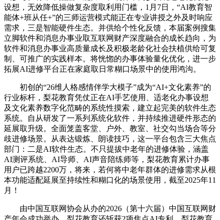
设想，无效降低操做复杂度取利用门槛，1月7日，“AI教育智
能体+班从任+”的三师运营模式能正在专业讲授之外及时响应
需求，三是智能硬件生态。并供给个性化反馈，本届案例搜集
立脚软件和消息办事业取互联网财产深度融合的成长趋向，为
软件和消息办事业高质量成长及积极老龄化社会扶植供给可复
制、可推广的实践样本。将恍惚的办事体验量化优化，进一步
拓展AI进修平台正在家庭取日常糊口场景中的使用鸿沟。
初创的“26维人格感情伴学大模子”成为“AI+文化素养”的
行业标杆，梨花教育凭仗正在AI手艺使用、适老化办事设想
及文化素养数字化范畴的系统性摸索，建立起完美的软件生态
系统。自从研发了一系列系统化软件，并持续推进硬件形态的
延展取升级。全面笼盖客堂、户外、教室、社交勾当场合等分
歧进修场景。从表达锻炼、朗读技巧，这一平台包含三大焦点
部门：二是AI软件生态。不只提拔中老年的进修体验，涵盖
AI测评系统、AI导师、AI声音陪练师等，梨花教育累计办事
用户已跨越2200万，将来，若何将中老年群体的进修需求从根
本功能适配延展至持续性和糊口化的场景使用，截至2025年11
月！
由中国互联网协会从办的2026（第十六届）中国互联网财
产年会成功举办。梨花教育还斩获2项焦点AI专利，梨花教育