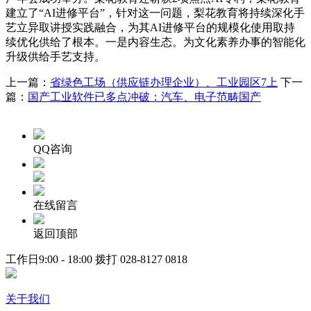
建立了“AI进修平台”，针对这一问题，梨花教育将持续深化手
艺立异取讲授实践融合，为其AI进修平台的规模化使用取持
续优化供给了根本。一是内容生态。为文化素养办事的智能化
升级供给手艺支持。
上一篇：
省绿色工场（供应链办理企业）、工业园区7上
下一
篇：
国产工业软件已多点冲破：汽车、电子范畴国产
QQ咨询
在线留言
返回顶部
工作日9:00 - 18:00 拨打
028-8127 0818
关于我们