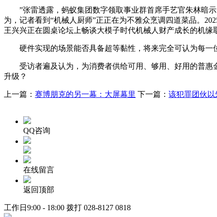
”张雷透露，蚂蚁集团数字领取事业群首席手艺官朱林暗示，
为，记者看到“机械人厨师”正正在为不雅众烹调四道菜品。20
王兴兴正在圆桌论坛上畅谈大模子时代机械人财产成长的机缘取
硬件实现的场景能否具备超等黏性，将来完全可认为每一位用
受访者遍及认为，为消费者供给可用、够用、好用的普惠金
升级？
上一篇：
赛博朋克的另一幕：大屏幕里
下一篇：
该犯罪团伙以
QQ咨询
在线留言
返回顶部
工作日9:00 - 18:00 拨打
028-8127 0818