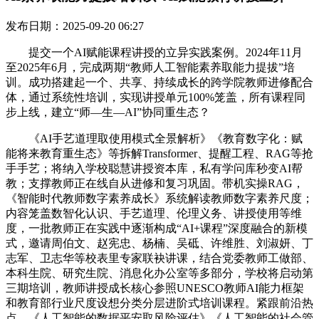
发布日期：2025-09-20 06:27
提交一个AI赋能课程讲授的立异实践案例。2024年11月
至2025年6月，完成两期“教师人工智能素养取能力提拔”培
训。成功搭建起一个、共享、持续成长的跨学院教师进修配合
体，通过系统性培训，实现讲授单元100%笼盖，所有课程同
步上线，建立“师—生—AI”协同重生态？
《AI手艺道理取使用模式全景解析》《教育数字化：赋
能将来教育重生态》等拆解Transformer、提醒工程、RAG等抢
手手艺；将纳入学校聪慧讲授资本库，私有学问库秒变AI帮
教；支撑教师正在线自从进修和复习巩固。带机实操RAG，
《智能时代教师数字素养成长》系统解读教师数字素养尺度；
内容笼盖数智化认识、手艺道理、伦理义务、讲授使用等维
度，一批教师正在实践中逐渐构成“AI+课程”深度融合的新模
式，邀请周伯文、赵宪忠、杨楠、吴砥、许维胜、刘淑妍、丁
志军、卫志华等校表里专家联袂讲课，结合党委教师工做部、
本科生院、研究生院、消息化办公室等多部分，学校将启动第
三期培训，教师讲授成长核心参照UNESCO教师AI能力框架
和教育部行业尺度设想分类分层进阶式培训课程。紧跟前沿热
点，《人工智能的数据平安取风险评估》《人工智能的社会管