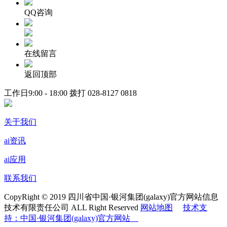
QQ咨询
在线留言
返回顶部
工作日9:00 - 18:00 拨打
028-8127 0818
关于我们
ai资讯
ai应用
联系我们
CopyRight © 2019 四川省中国·银河集团(galaxy)官方网站信息
技术有限责任公司 ALL Right Reserved
网站地图
技术支
持：中国·银河集团(galaxy)官方网站