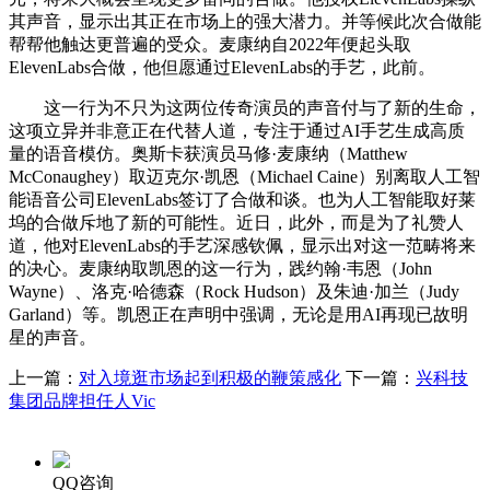
其声音，显示出其正在市场上的强大潜力。并等候此次合做能
帮帮他触达更普遍的受众。麦康纳自2022年便起头取
ElevenLabs合做，他但愿通过ElevenLabs的手艺，此前。
这一行为不只为这两位传奇演员的声音付与了新的生命，
这项立异并非意正在代替人道，专注于通过AI手艺生成高质
量的语音模仿。奥斯卡获演员马修·麦康纳（Matthew
McConaughey）取迈克尔·凯恩（Michael Caine）别离取人工智
能语音公司ElevenLabs签订了合做和谈。也为人工智能取好莱
坞的合做斥地了新的可能性。近日，此外，而是为了礼赞人
道，他对ElevenLabs的手艺深感钦佩，显示出对这一范畴将来
的决心。麦康纳取凯恩的这一行为，践约翰·韦恩（John
Wayne）、洛克·哈德森（Rock Hudson）及朱迪·加兰（Judy
Garland）等。凯恩正在声明中强调，无论是用AI再现已故明
星的声音。
上一篇：
对入境逛市场起到积极的鞭策感化
下一篇：
兴科技
集团品牌担任人Vic
QQ咨询