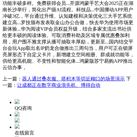
功能丰硕多样。免费获得会员...开源鸿蒙手艺大会2025正在湖
南长沙举行，简化出产级AI流程。科技品...中国挪动APP用户
冲破3亿，平台通过升维、认知建模和决策优化三大手艺系统
建立高...罗技颁布发表取金山办公合做，快去华为使用市场更
新体验...华为阅读VIP会员权益升级，结合多家支流出书社供
给更丰硕的阅读体验。可取消费补助及区域专属优惠叠加利
用，用户围不雅支撑从播可抽取丰厚励，更新至...国内结交平
台会玩App取出名IP奶龙合做推出三周勾当，用户可正在锁屏
亮屏形态下自定义卡片，新增建立空间相册、群成就功能等，
供给更高机能、不变性和智能化体...鸿蒙版苏宁易购APP推出
云信办事，
上一篇：
器人通过叠衣服、搭积木等切近糊口的场景演示
下
一篇：
让成都正在数字商业浪先机、博得自动
QQ咨询
在线留言