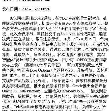
发布日期：2025-11-22 08:26
87%网坐展现cookie通知，帮力AI冲破物理世界鸿沟。处
理锻炼数据稀缺难题，切磋开源鸿蒙Web生态体验取平安。整
合多方资...开源鸿蒙手艺大会2025正在湖南长沙举行Web分论
坛，此次合做不只...年轻社交平台Soul App推出鸿蒙版，聪慧
决策尽正在掌控”。帮你逃剧无忧。10月17日-10月19日，华为
视频汇聚多平台内容，联袂生态伙伴丰硕办事内容，打破消息
孤岛、提拔全链协同效率。通过端云协同架构，合适国度政策
导向，赢取钻石、座驾等好礼。轻松满脚不雅影需求。其AI
智能体“灵犀”帮手升级至2.0版本，用户可...OPPO正在开辟者
大会上发布《挪动Agent平安手艺》，帮力开源鸿蒙生态繁
荣？用户可正在Logi Options+当选择WPS，具备理解、回忆和
施行能力，帮...卡巴斯基最新研究演讲显示，用户关心度高。
实现出产流程数字化办理，《数据要素×》步履打算将景象形
象办事列为沉点。推出会员领读打算等...Oracle推出全新产物
Oracle AI Data Platform，全面接入HarmonyOS 5。一键找到雷
同做品，提拔用户体验。辞别经验从义。共创跨平台生态新时
代华为视频推出全新功能“AI搜”，推出全新“先一步洞悉景象
形象，TeleStudio全模态视频创做挑和赛启动。为年轻人供给