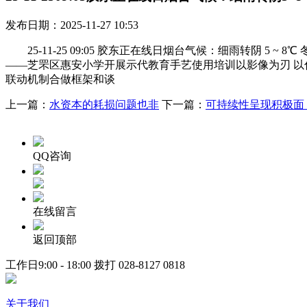
发布日期：2025-11-27 10:53
25-11-25 09:05 胶东正在线日烟台气候：细雨转阴 5 ~ 
——芝罘区惠安小学开展示代教育手艺使用培训以影像为刃 以
联动机制合做框架和谈
上一篇：
水资本的耗损问题也非
下一篇：
可持续性呈现积极面：
QQ咨询
在线留言
返回顶部
工作日9:00 - 18:00 拨打
028-8127 0818
关于我们