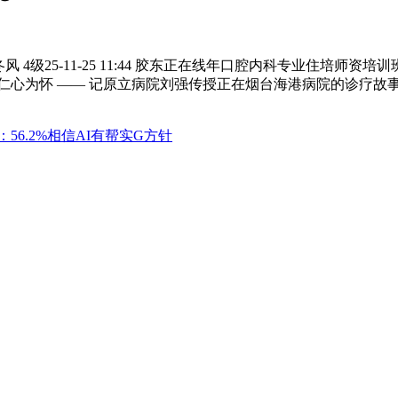
8℃ 冬风 4级25-11-25 11:44 胶东正在线年口腔内科专业住
仁心为怀 —— 记原立病院刘强传授正在烟台海港病院的诊疗故
56.2%相信AI有帮实G方针