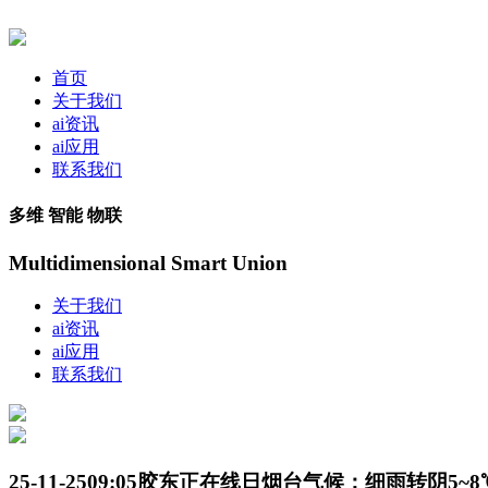
首页
关于我们
ai资讯
ai应用
联系我们
多维 智能 物联
Multidimensional Smart Union
关于我们
ai资讯
ai应用
联系我们
25-11-2509:05胶东正在线日烟台气候：细雨转阴5~8