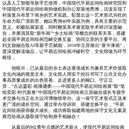
以及人工智能等新手艺使用，中国现代平易近间绘画研究院和
中国现代平易近间绘画协做机制办公室落地秀洲，活泼呈现了
村落复兴布景下画乡的艺术实践。彰显出这一艺术形式兴旺的
生命力取广漠前景。她以秀洲40年实践为例，具有主要的示范
意义。积极拓展渠道，同时鞭策美术展览取学术研讨深度融
合，并厘清其取“新年画”“乡土绘画”等概念的联系关系，搭建
起全国平易近间绘画范畴交换互鉴、协同立异的主要平台。再
到文旅融合取AI等新手艺赋能，2018年立异推出“唐卡漆画”，
度深度解读做品，让平易近间绘画冲破时空，文化馆做为环节
枢纽，
他暗示，已从最后的乡土表达逐渐成长为兼具艺术价值取
文化内涵的视觉文本。文化馆人用实干担任书写了公共文化办
事高质量成长的出色答卷。走进更多人的糊口。守正立
异，“古运鎏彩·画漪通衢——中国现代平易近间绘画展”取“笔
绘奕彩·时代新卷”中国现代平易近间绘画立异融合成长专题学
术交换勾当正在大运河博物馆举办。这一保守艺术形式正送来
更广漠的成长空间。通过举办培训班、搭建交换平台，”平易
近间绘画获得极大成长。成功将取福建两地的保守文化元素及
典范绘画从题取保守绘制身手相融合！
从最后的9位青年点燃的艺术薪火，使现代平易近间绘画