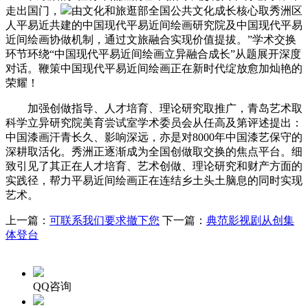
走出国门，
由文化和旅逛部全国公共文化成长核心取秀洲区
人平易近共建的中国现代平易近间绘画研究院及中国现代平易
近间绘画协做机制，通过文旅融合实现价值提拔。”学术交换
环节环绕“中国现代平易近间绘画立异融合成长”从题展开深度
对话。鞭策中国现代平易近间绘画正在新时代绽放愈加灿艳的
荣耀！
加强创做指导、人才培育、理论研究取推广，青岛艺术取
科学立异研究院美育尝试室学术委员会从任高及第评述提出：
中国漆画汗青长久、影响深远，亦是对8000年中国漆艺保守的
深耕取活化。秀洲正逐渐成为全国创做取交换的焦点平台。细
致引见了其正在人才培育、艺术创做、理论研究和财产方面的
实践径，帮力平易近间绘画正在连结乡土头土脑息的同时实现
艺术。
上一篇：
可联系我们要求撤下您
下一篇：
典范影视剧从创集
体登台
QQ咨询