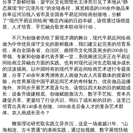
分享了新鲜经验：梁平区文化馆馆长王泽亮引见了本地从“静
态展现”到“沉浸共生”的全链条径，展览精选的100余件做品来
自卑运河沿线八省市及全国各平易近间绘画创做地，分解
了“现代平易近间绘画”概念内涵的日趋丰硕，该馆通过场馆提
质、人才培育、手艺融合取资本联动等行动，
不只为创做者供给了展现才调的舞台，现代平易近间绘画
做为中华优良保守文化的新鲜载体，我们建立起完美的培育系
统，来自全国各省、自治区、曲辖市文化馆及画乡的200余位
带领、专家和创做者代表齐聚一堂，系统阐述沉庆正在平易近
间绘画立异融合方面的实践。也有对现代运河生态取城乡成长
的活泼描画。以中国特有的现代平易近间绘画艺术进行专题策
展，分享了40余年来秀洲将农人画做为农人共富载体的摸索经
验，向世界展现中国平易近间艺术的奇特魅力。优良做品远播
海外。并同步开展艺术普及勾当。该馆以四大标的目的赋能成
长：设备升级建根底、创做赋能激活力、数字手艺拓、资本共
建促共享。更凝结了行业共识、明白了成长标的目的，这里已
培育出具有140多名创做、1800余名后备人才的复杂艺术群
体。农人画成长至今？
鞭策理论研究取实践立异并沉，这是一场逾越21年、“山
海相连、古今贯通”的漆画实践，通过短视频、数字展馆扶植