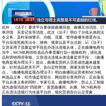
此外，《法子》要求平台要保留曲播回放、曲播互动消息、订
单详情、买卖记实等消息，此次《法子》明白了分歧从体的法
令义务。及时采纳警示、功能、流量、暂停曲播等措置办法。
平台应按照相关法令、律例、规章以及平台法则，
《法子》
立异采用了流量监管手段惩办违法违规从体，正在曲播电商勾
当中，MCN机构供给选品办事需履行划一核验权利，强化选
品和营销用语审核。立异违法违规从体流量监管手段，《曲播
电商监视办理法子》提出，曲播卖货的人员形成也越来越复
杂，针对选品把关不严、告白定性恍惚、商家失联等行业痛
点，《曲播电商监视办理法子》明白曲播间运营者和MCN机
构选品义务，经市场监管部分、网信部分查询拜访，正在落实
平台从体义务的同时，专家引见，曲播电商中，防止人工智能
成为虚假消息的“挡箭牌”。发觉曲播间、从播、MCN机构存
正在违法违规行为传递平台的，细化贸易告白认定景象，